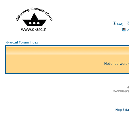
FAQ
P
d-arc.nl Forum Index
Het onderwerp d
d
Powered by
ph
Nog 5 da