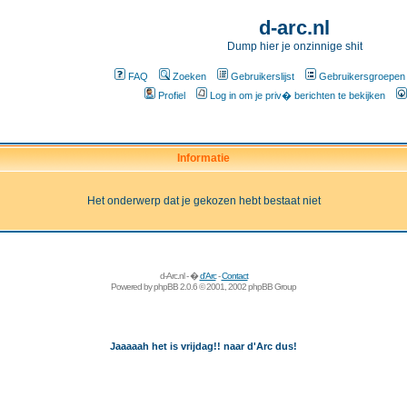
d-arc.nl
Dump hier je onzinnige shit
FAQ
Zoeken
Gebruikerslijst
Gebruikersgroepen
Profiel
Log in om je priv� berichten te bekijken
Informatie
Het onderwerp dat je gekozen hebt bestaat niet
d-Arc.nl - �
d'Arc
-
Contact
Powered by
phpBB
2.0.6 © 2001, 2002 phpBB Group
Jaaaaah het is vrijdag!! naar d'Arc dus!