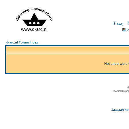
FAQ
P
d-arc.nl Forum Index
Het onderwerp d
d
Powered by
ph
Jaaaaah het