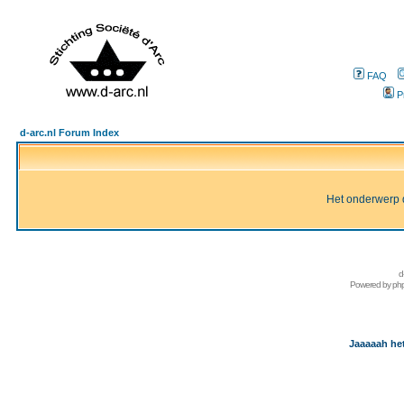
FAQ
P
d-arc.nl Forum Index
Het onderwerp d
d
Powered by
ph
Jaaaaah het