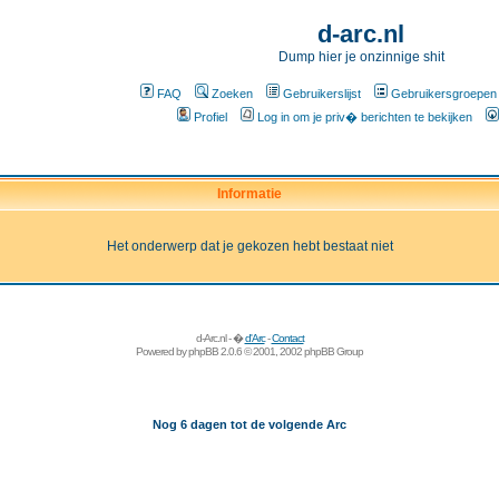
d-arc.nl
Dump hier je onzinnige shit
FAQ
Zoeken
Gebruikerslijst
Gebruikersgroepen
Profiel
Log in om je priv� berichten te bekijken
Informatie
Het onderwerp dat je gekozen hebt bestaat niet
d-Arc.nl - �
d'Arc
-
Contact
Powered by
phpBB
2.0.6 © 2001, 2002 phpBB Group
Nog 6 dagen tot de volgende Arc