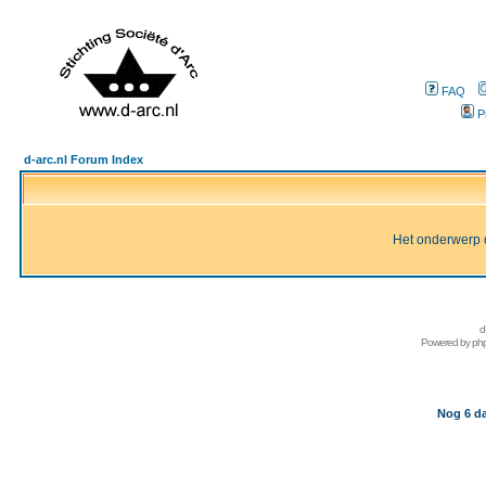
FAQ
P
d-arc.nl Forum Index
Het onderwerp d
d
Powered by
ph
Nog 6 da