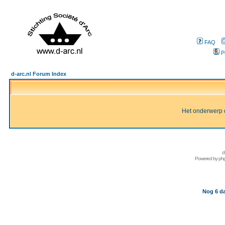
FAQ
P
d-arc.nl Forum Index
Het onderwerp d
d
Powered by
ph
Nog 6 da