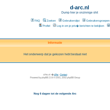
d-arc.nl
Dump hier je onzinnige shit
FAQ
Zoeken
Gebruikerslijst
Gebruikersgroepen
Profiel
Log in om je priv� berichten te bekijken
Informatie
Het onderwerp dat je gekozen hebt bestaat niet
d-Arc.nl - �
d'Arc
-
Contact
Powered by
phpBB
2.0.6 © 2001, 2002 phpBB Group
Nog 6 dagen tot de volgende Arc