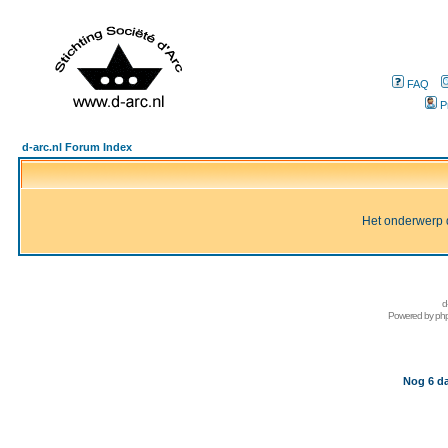
FAQ
P
d-arc.nl Forum Index
Het onderwerp d
d
Powered by
ph
Nog 6 da