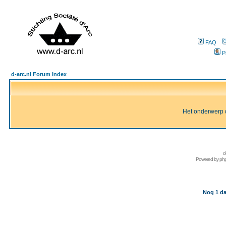
FAQ
P
d-arc.nl Forum Index
Het onderwerp d
d
Powered by
ph
Nog 1 da