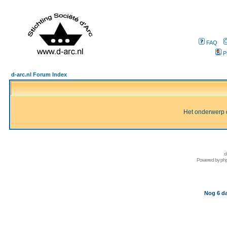
FAQ
P
d-arc.nl Forum Index
Het onderwerp d
d
Powered by
ph
Nog 6 da