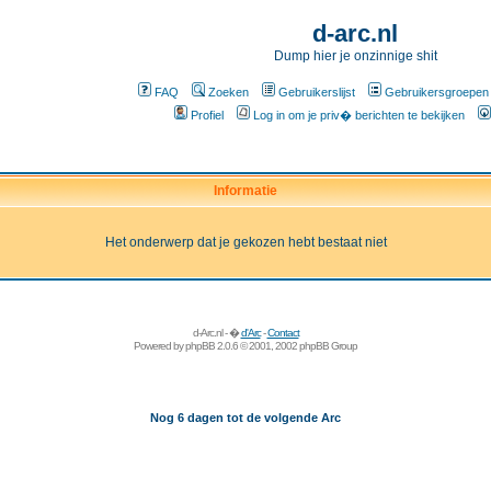
d-arc.nl
Dump hier je onzinnige shit
FAQ
Zoeken
Gebruikerslijst
Gebruikersgroepen
Profiel
Log in om je priv� berichten te bekijken
Informatie
Het onderwerp dat je gekozen hebt bestaat niet
d-Arc.nl - �
d'Arc
-
Contact
Powered by
phpBB
2.0.6 © 2001, 2002 phpBB Group
Nog 6 dagen tot de volgende Arc