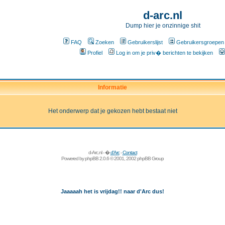
d-arc.nl
Dump hier je onzinnige shit
FAQ
Zoeken
Gebruikerslijst
Gebruikersgroepen
Profiel
Log in om je priv� berichten te bekijken
Informatie
Het onderwerp dat je gekozen hebt bestaat niet
d-Arc.nl - �
d'Arc
-
Contact
Powered by
phpBB
2.0.6 © 2001, 2002 phpBB Group
Jaaaaah het is vrijdag!! naar d'Arc dus!