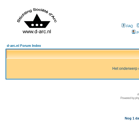
FAQ
P
d-arc.nl Forum Index
Het onderwerp d
d
Powered by
ph
Nog 1 da