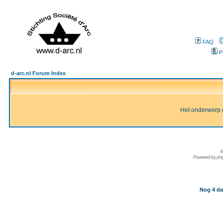
FAQ
P
d-arc.nl Forum Index
Het onderwerp d
d
Powered by
ph
Nog 4 da