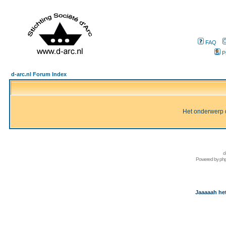
FAQ
P
d-arc.nl Forum Index
Het onderwerp d
d
Powered by
ph
Jaaaaah het