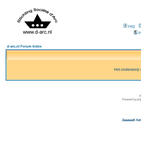
FAQ
P
d-arc.nl Forum Index
Het onderwerp d
d
Powered by
ph
Jaaaaah het