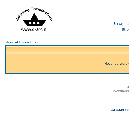
FAQ
P
d-arc.nl Forum Index
Het onderwerp d
d
Powered by
ph
Jaaaaah het