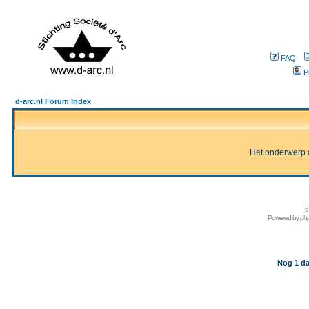
FAQ
P
d-arc.nl Forum Index
Het onderwerp d
d
Powered by
ph
Nog 1 da