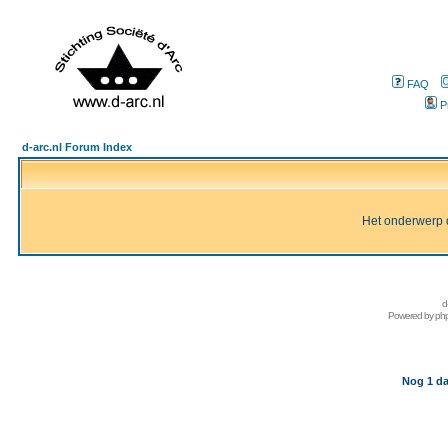
FAQ
P
d-arc.nl Forum Index
Het onderwerp d
d
Powered by
ph
Nog 1 da