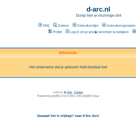
d-arc.nl
Dump hier je onzinnige shit
FAQ
Zoeken
Gebruikerslijst
Gebruikersgroepen
Profiel
Log in om je priv� berichten te bekijken
Informatie
Het onderwerp dat je gekozen hebt bestaat niet
d-Arc.nl - �
d'Arc
-
Contact
Powered by
phpBB
2.0.6 © 2001, 2002 phpBB Group
Jaaaaah het is vrijdag!! naar d'Arc dus!