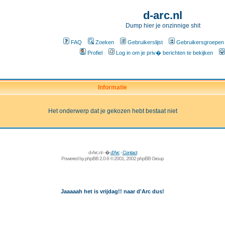
d-arc.nl
Dump hier je onzinnige shit
FAQ
Zoeken
Gebruikerslijst
Gebruikersgroepen
Profiel
Log in om je priv� berichten te bekijken
Informatie
Het onderwerp dat je gekozen hebt bestaat niet
d-Arc.nl - �
d'Arc
-
Contact
Powered by
phpBB
2.0.6 © 2001, 2002 phpBB Group
Jaaaaah het is vrijdag!! naar d'Arc dus!