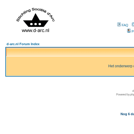
FAQ
P
d-arc.nl Forum Index
Het onderwerp d
d
Powered by
ph
Nog 6 da