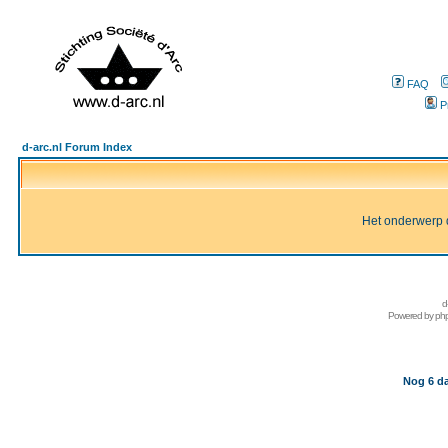
FAQ
P
d-arc.nl Forum Index
Het onderwerp d
d
Powered by
ph
Nog 6 da