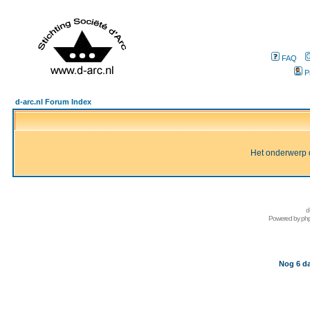
FAQ
P
d-arc.nl Forum Index
Het onderwerp d
d
Powered by
ph
Nog 6 da