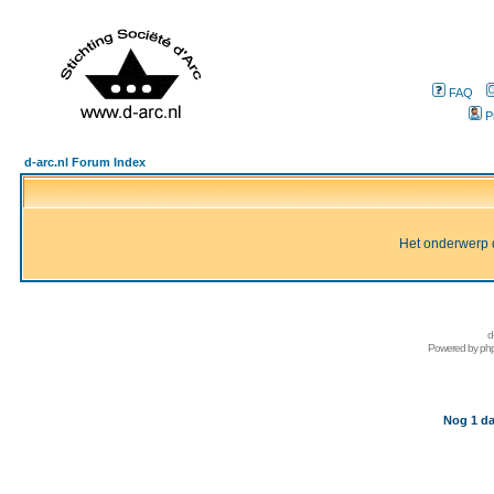
FAQ
P
d-arc.nl Forum Index
Het onderwerp d
d
Powered by
ph
Nog 1 da