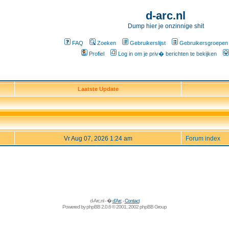
d-arc.nl
Dump hier je onzinnige shit
FAQ
Zoeken
Gebruikerslijst
Gebruikersgroepen
Profiel
Log in om je priv� berichten te bekijken
Laatste Update
Vr Aug 07, 2026 1:24 am
Forum index
d-Arc.nl - �
d'Arc
-
Contact
Powered by
phpBB
2.0.6 © 2001, 2002 phpBB Group