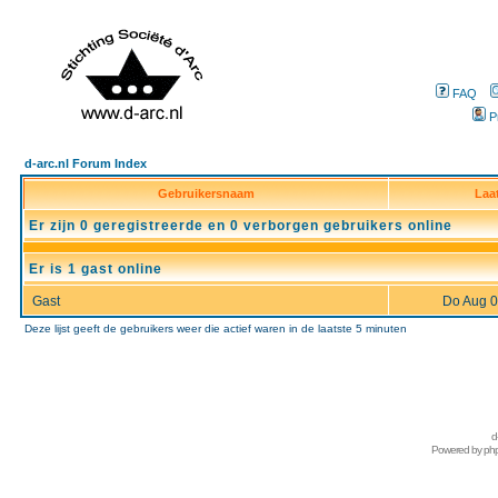
FAQ
P
d-arc.nl Forum Index
Gebruikersnaam
Laa
Er zijn 0 geregistreerde en 0 verborgen gebruikers online
Er is 1 gast online
Gast
Do Aug 0
Deze lijst geeft de gebruikers weer die actief waren in de laatste 5 minuten
d
Powered by
ph