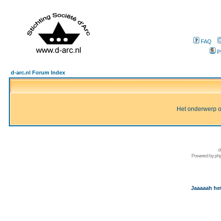
FAQ
P
d-arc.nl Forum Index
Het onderwerp of 
d
Powered by
ph
Jaaaaah het