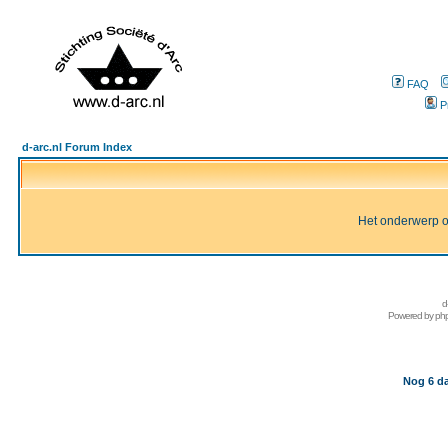
FAQ
P
d-arc.nl Forum Index
Het onderwerp of 
d
Powered by
ph
Nog 6 da