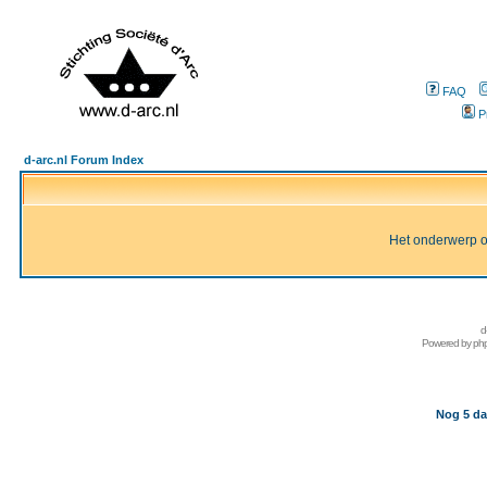
FAQ
P
d-arc.nl Forum Index
Het onderwerp of 
d
Powered by
ph
Nog 5 da