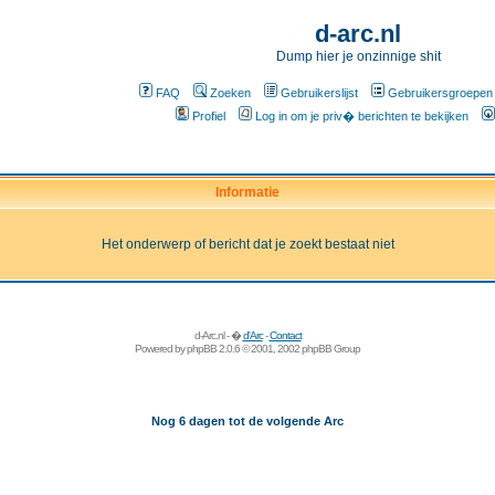
d-arc.nl
Dump hier je onzinnige shit
FAQ
Zoeken
Gebruikerslijst
Gebruikersgroepen
Profiel
Log in om je priv� berichten te bekijken
Informatie
Het onderwerp of bericht dat je zoekt bestaat niet
d-Arc.nl - �
d'Arc
-
Contact
Powered by
phpBB
2.0.6 © 2001, 2002 phpBB Group
Nog 6 dagen tot de volgende Arc