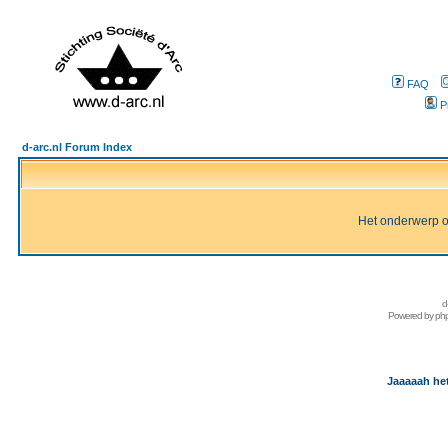
FAQ
P
d-arc.nl Forum Index
Het onderwerp of 
d
Powered by
ph
Jaaaaah het