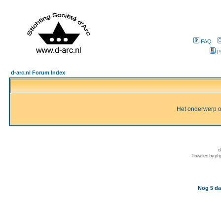
FAQ
P
d-arc.nl Forum Index
Het onderwerp of 
d
Powered by
ph
Nog 5 da