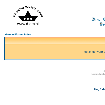
FAQ
P
d-arc.nl Forum Index
Het onderwerp of 
d
Powered by
ph
Nog 1 da