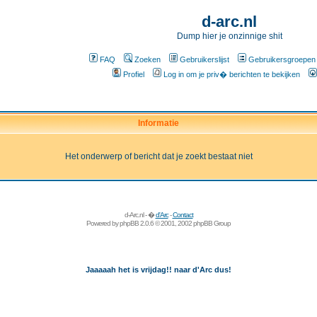
d-arc.nl
Dump hier je onzinnige shit
FAQ
Zoeken
Gebruikerslijst
Gebruikersgroepen
Profiel
Log in om je priv� berichten te bekijken
Informatie
Het onderwerp of bericht dat je zoekt bestaat niet
d-Arc.nl - �
d'Arc
-
Contact
Powered by
phpBB
2.0.6 © 2001, 2002 phpBB Group
Jaaaaah het is vrijdag!! naar d'Arc dus!