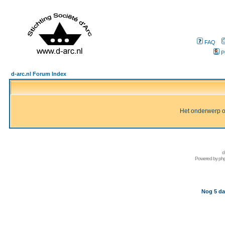
FAQ
P
d-arc.nl Forum Index
Het onderwerp of 
d
Powered by
ph
Nog 5 da