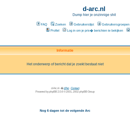
d-arc.nl
Dump hier je onzinnige shit
FAQ
Zoeken
Gebruikerslijst
Gebruikersgroepen
Profiel
Log in om je priv� berichten te bekijken
Informatie
Het onderwerp of bericht dat je zoekt bestaat niet
d-Arc.nl - �
d'Arc
-
Contact
Powered by
phpBB
2.0.6 © 2001, 2002 phpBB Group
Nog 6 dagen tot de volgende Arc