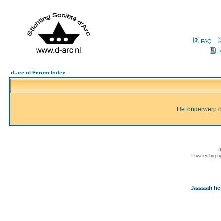
FAQ
P
d-arc.nl Forum Index
Het onderwerp of 
d
Powered by
ph
Jaaaaah het