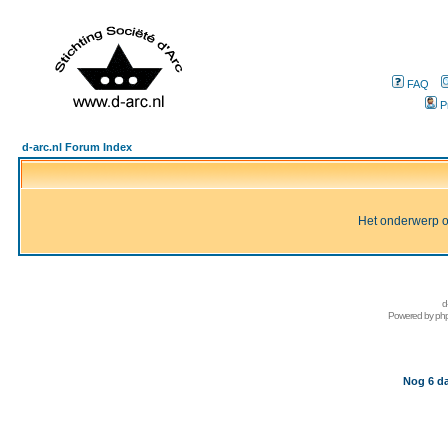
FAQ
P
d-arc.nl Forum Index
Het onderwerp of 
d
Powered by
ph
Nog 6 da