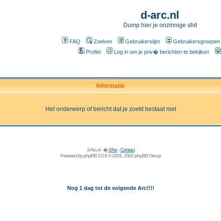
d-arc.nl
Dump hier je onzinnige shit
FAQ
Zoeken
Gebruikerslijst
Gebruikersgroepen
Profiel
Log in om je priv� berichten te bekijken
Informatie
Het onderwerp of bericht dat je zoekt bestaat niet
d-Arc.nl - �
d'Arc
-
Contact
Powered by
phpBB
2.0.6 © 2001, 2002 phpBB Group
Nog 1 dag tot de volgende Arc!!!!