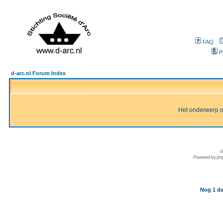
FAQ
P
d-arc.nl Forum Index
Het onderwerp of 
d
Powered by
ph
Nog 1 da