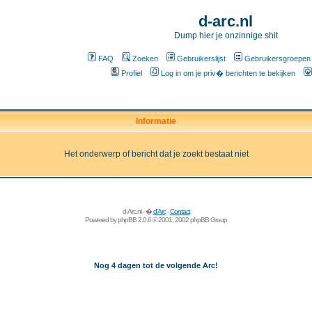
d-arc.nl
Dump hier je onzinnige shit
FAQ
Zoeken
Gebruikerslijst
Gebruikersgroepen
Profiel
Log in om je priv� berichten te bekijken
Informatie
Het onderwerp of bericht dat je zoekt bestaat niet
d-Arc.nl - �
d'Arc
-
Contact
Powered by
phpBB
2.0.6 © 2001, 2002 phpBB Group
Nog 4 dagen tot de volgende Arc!