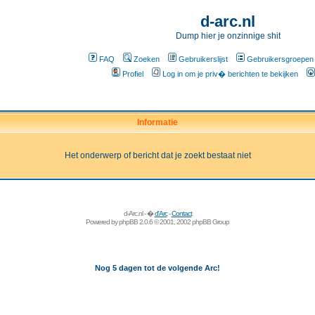
d-arc.nl
Dump hier je onzinnige shit
FAQ
Zoeken
Gebruikerslijst
Gebruikersgroepen
Profiel
Log in om je priv� berichten te bekijken
Informatie
Het onderwerp of bericht dat je zoekt bestaat niet
d-Arc.nl - �
d'Arc
-
Contact
Powered by
phpBB
2.0.6 © 2001, 2002 phpBB Group
Nog 5 dagen tot de volgende Arc!