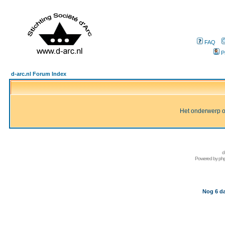
FAQ
P
d-arc.nl Forum Index
Het onderwerp of 
d
Powered by
ph
Nog 6 da