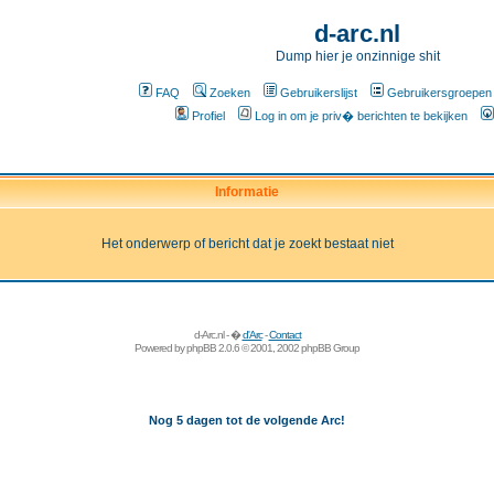
d-arc.nl
Dump hier je onzinnige shit
FAQ
Zoeken
Gebruikerslijst
Gebruikersgroepen
Profiel
Log in om je priv� berichten te bekijken
Informatie
Het onderwerp of bericht dat je zoekt bestaat niet
d-Arc.nl - �
d'Arc
-
Contact
Powered by
phpBB
2.0.6 © 2001, 2002 phpBB Group
Nog 5 dagen tot de volgende Arc!