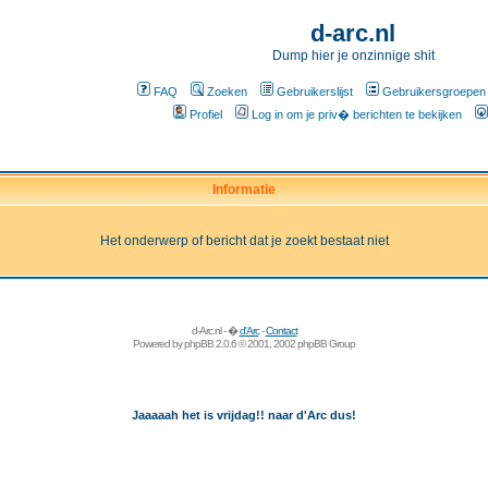
d-arc.nl
Dump hier je onzinnige shit
FAQ
Zoeken
Gebruikerslijst
Gebruikersgroepen
Profiel
Log in om je priv� berichten te bekijken
Informatie
Het onderwerp of bericht dat je zoekt bestaat niet
d-Arc.nl - �
d'Arc
-
Contact
Powered by
phpBB
2.0.6 © 2001, 2002 phpBB Group
Jaaaaah het is vrijdag!! naar d'Arc dus!