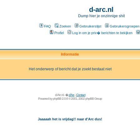
d-arc.nl
Dump hier je onzinnige shit
FAQ
Zoeken
Gebruikerslijst
Gebruikersgroepen
Profiel
Log in om je priv� berichten te bekijken
Informatie
Het onderwerp of bericht dat je zoekt bestaat niet
d-Arc.nl - �
d'Arc
-
Contact
Powered by
phpBB
2.0.6 © 2001, 2002 phpBB Group
Jaaaaah het is vrijdag!! naar d'Arc dus!