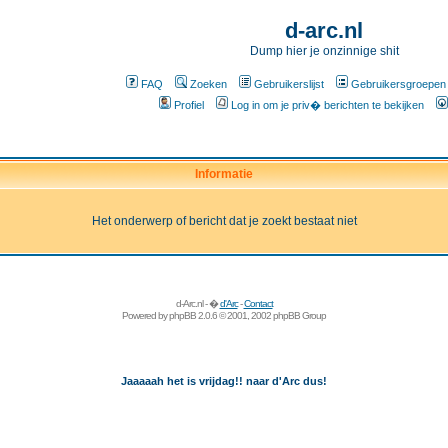
d-arc.nl
Dump hier je onzinnige shit
FAQ
Zoeken
Gebruikerslijst
Gebruikersgroepen
Profiel
Log in om je priv� berichten te bekijken
Informatie
Het onderwerp of bericht dat je zoekt bestaat niet
d-Arc.nl - �
d'Arc
-
Contact
Powered by
phpBB
2.0.6 © 2001, 2002 phpBB Group
Jaaaaah het is vrijdag!! naar d'Arc dus!