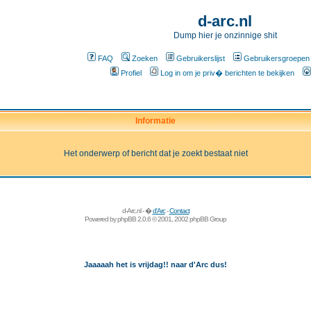
d-arc.nl
Dump hier je onzinnige shit
FAQ
Zoeken
Gebruikerslijst
Gebruikersgroepen
Profiel
Log in om je priv� berichten te bekijken
Informatie
Het onderwerp of bericht dat je zoekt bestaat niet
d-Arc.nl - �
d'Arc
-
Contact
Powered by
phpBB
2.0.6 © 2001, 2002 phpBB Group
Jaaaaah het is vrijdag!! naar d'Arc dus!